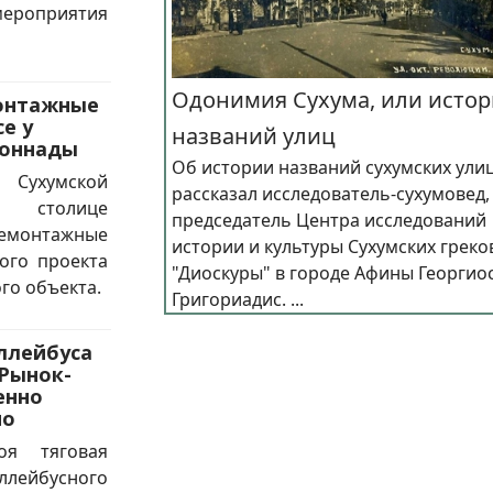
мероприятия
Одонимия Сухума, или истор
онтажные
е у
названий улиц
лоннады
Об истории названий сухумских ули
Сухумской
рассказал исследователь-сухумовед,
 столице
председатель Центра исследований
монтажные
истории и культуры Сухумских греко
ого проекта
"Диоскуры" в городе Афины Георгио
го объекта.
Григориадис. ...
ллейбуса
Рынок-
енно
но
я тяговая
ллейбусного