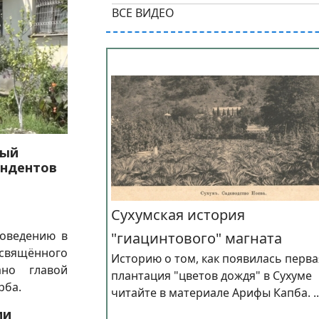
ВСЕ ВИДЕО
Интересно о Сухуме...
тый
ендентов
Сухумская история
роведению в
"гиацинтового" магната
освящённого
Историю о том, как появилась перва
ано главой
плантация "цветов дождя" в Сухуме
рба.
читайте в материале Арифы Капба. ..
ии