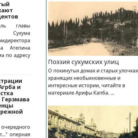
тый
жают
дентов
ь главы
ии Сухума
директора
а Атепина
а по адресу
Поэзия сухумских улиц
О покинутых домах и старых улочках
хранящих необыкновенные и
страции
интересные истории, читайте в
Агрба и
стка
материале Арифы Капба. ...
 Герзмава
енцы
ережной
чередного
..." оперная