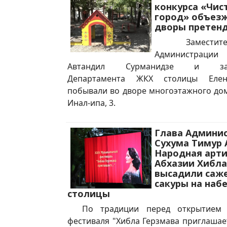
конкурса «Чис
город» объез
дворы претен
Заместител
Администрац
Автандил Сурманидзе и зам
Департамента ЖКХ столицы Елен
побывали во дворе многоэтажного дом
Инал-ипа, 3.
Глава Админи
Сухума Тимур 
Народная арти
Абхазии Хибла
высадили саж
сакуры на наб
столицы
По традиции перед открытием о
фестиваля "Хибла Герзмава приглашает