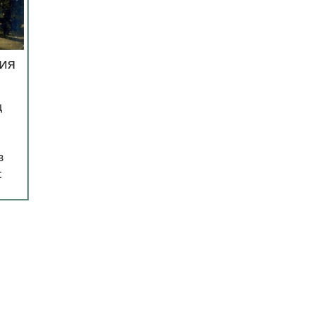
ия
ц
в
с