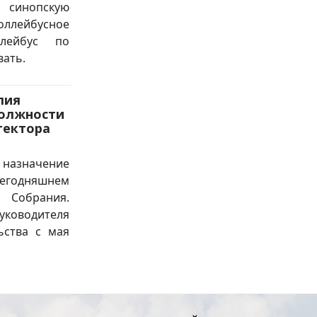
 синопскую
лейбусное
ллейбус по
вать.
лия
должности
тектора
азначение
одняшнем
 Собрания.
уководителя
ьства с мая