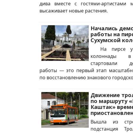
дива вместе с гостями-артистами 
высаживает новые растения.
Начались дем
работы на пирс
Сухумской ко
На пирсе у 
колоннады в
стартовали де
работы — это первый этап масштабн
по восстановлению знакового городско
Движение тро
по маршруту «
Каштак» врем
приостановле
Вышла из стро
подстанция Тро