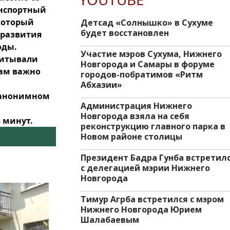
анспортный
 который
Детсад «Солнышко» в Сухуме
будет восстановлен
 развития
оды.
Участие мэров Сухума, Нижнего
читывали
Новгорода и Самары в форуме
нам важно
городов-побратимов «Ритм
Абхазии»
 анонимном
Администрация Нижнего
Новгорода взяла на себя
 минут.
реконструкцию главного парка в
Новом районе столицы
Президент Бадра Гунба встретил
с делегацией мэрии Нижнего
Новгорода
Тимур Агрба встретился с мэром
Нижнего Новгорода Юрием
Шалабаевым