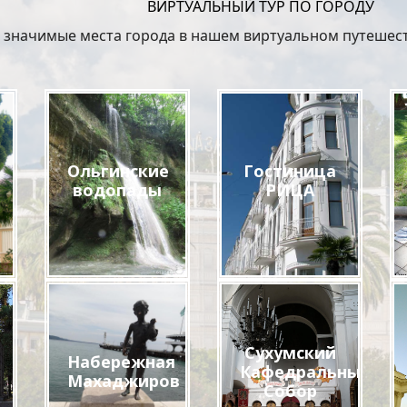
ВИРТУАЛЬНЫЙ ТУР ПО ГОРОДУ
 значимые места города в нашем виртуальном путешест
Ольгинские
Гостиница
Ольгинские
Гостиница
водопады
РИЦА
водопады
РИЦА
СМОТРЕТЬ
СМОТРЕТЬ
Сухумский
Сухумский
Набережная
Набережная
Кафедральный
Кафедральный
Махаджиров
Махаджиров
Собор
Собор
СМОТРЕТЬ